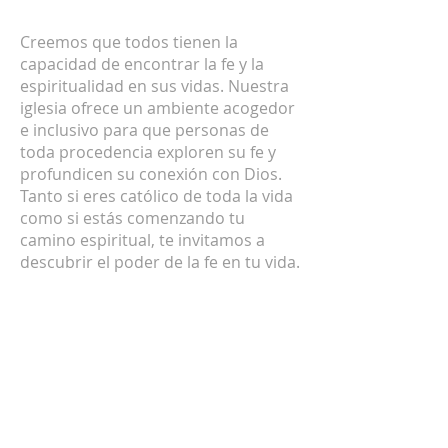
SOBRE NOSOTROS
Creemos que todos tienen la
capacidad de encontrar la fe y la
espiritualidad en sus vidas. Nuestra
iglesia ofrece un ambiente acogedor
e inclusivo para que personas de
toda procedencia exploren su fe y
profundicen su conexión con Dios.
Tanto si eres católico de toda la vida
como si estás comenzando tu
camino espiritual, te invitamos a
descubrir el poder de la fe en tu vida.
DIRECCIÓN
+1 (619)-474-1501
426 E. 7TH ST. NATIONAL CITY, CA
91950