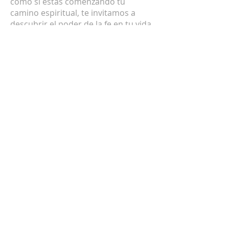
como si estás comenzando tu
camino espiritual, te invitamos a
descubrir el poder de la fe en tu vida.
DIRECCIÓN
+1 (619)-474-1501
426 E. 7TH ST. NATIONAL CITY, CA
91950
SUSCRÍBETE PARA
RECIBIR CORREOS
ELECTRÓNICOS
Enter your email here*
Subscribe Now