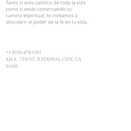
Tanto si eres católico de toda la vida
como si estás comenzando tu
camino espiritual, te invitamos a
descubrir el poder de la fe en tu vida.
DIRECCIÓN
+1 (619)-474-1501
426 E. 7TH ST. NATIONAL CITY, CA
91950
SUSCRÍBETE PARA
RECIBIR CORREOS
ELECTRÓNICOS
Enter your email here*