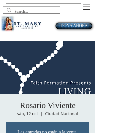
DONA AHORA
Rosario Viviente
sáb, 12 oct
  |  
Ciudad Nacional
Las entradas no están a la venta.